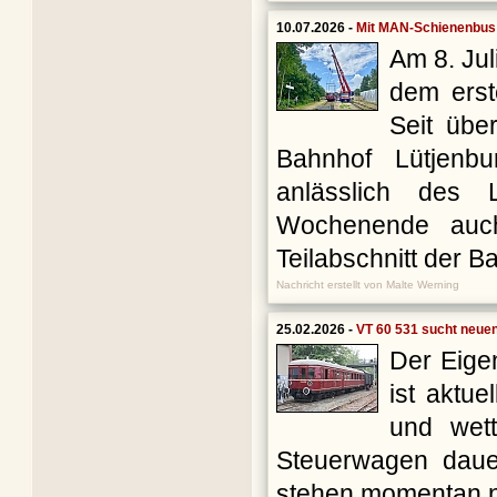
10.07.2026 -
Mit MAN-Schienenbus:
Am 8. Ju
dem erst
Seit übe
Bahnhof Lütjenbu
anlässlich des 
Wochenende auch 
Teilabschnitt der 
Nachricht erstellt von Malte Werning
25.02.2026 -
VT 60 531 sucht neuen
Der Eige
ist aktue
und wett
Steuerwagen dauer
stehen momentan n