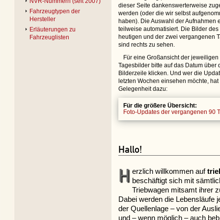
NVR-Nummern (seit 2007)
dieser Seite dankenswerterweise zug
Fahrzeugtypen der
werden (oder die wir selbst aufgeno
Hersteller
haben). Die Auswahl der Aufnahmen e
teilweise automatisiert. Die Bilder des
Erläuterungen zu
heutigen und der zwei vergangenen 
Fahrzeuglisten
sind rechts zu sehen.
Für eine Großansicht der jeweiligen
Tagesbilder bitte auf das Datum über 
Bilderzeile klicken. Und wer die Upda
letzten Wochen einsehen möchte, hat 
Gelegenheit dazu:
Für die größere Übersicht:
Foto-Updates der vergangenen 90 
Hallo!
H
erzlich willkommen auf
tri
beschäftigt sich mit sämtli
Triebwagen mitsamt ihrer z
Dabei werden die Lebensläufe 
der Quellenlage – von der Auslie
und – wenn möglich – auch bebi