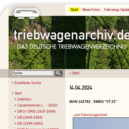
Start
Neue Fotos
Fahrzeug-Upda
Start
Erweiterte Suche
14.04.2024
Start
Definiton
MAN 142782 - SWEG "VT 23"
Länderbahnen (... - 1920)
DRG / DRB (1924-1949)
zum Fahrzeugportrait
DB (1949-1993)
DR (1949-1993)