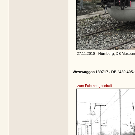
27.11.2018 - Nürnberg, DB Museum 
Westwaggon 189717 - DB "430 405-
zum Fahrzeugportrait