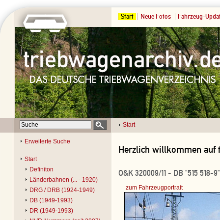
Start
Neue Fotos
Fahrzeug-Upda
Start
Erweiterte Suche
Herzlich willkommen auf 
Start
Definiton
O&K 320009/11 - DB "515 518-9"
Länderbahnen (... - 1920)
zum Fahrzeugportrait
DRG / DRB (1924-1949)
DB (1949-1993)
DR (1949-1993)