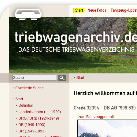
Start
Neue Fotos
Fahrzeug-Upda
Start
Erweiterte Suche
Herzlich willkommen auf 
Start
Definiton
Credé 32394 - DB AG "998 635
Länderbahnen (... - 1920)
zum Fahrzeugportrait
DRG / DRB (1924-1949)
DB (1949-1993)
DR (1949-1993)