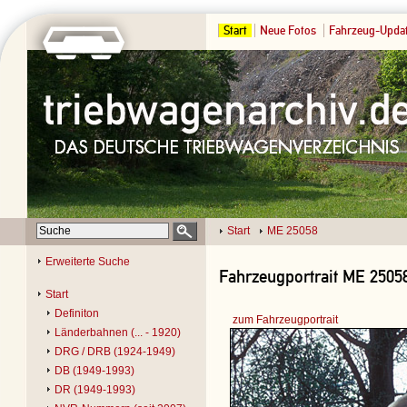
Start
Neue Fotos
Fahrzeug-Upda
Start
ME 25058
Erweiterte Suche
Fahrzeugportrait ME 2505
Start
Definiton
zum Fahrzeugportrait
Länderbahnen (... - 1920)
DRG / DRB (1924-1949)
DB (1949-1993)
DR (1949-1993)