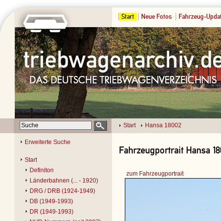
Start
Neue Fotos
Fahrzeug-Upda
Start
Hansa 18002
Erweiterte Suche
Fahrzeugportrait Hansa 18
Start
Definiton
zum Fahrzeugportrait
Länderbahnen (... - 1920)
DRG / DRB (1924-1949)
DB (1949-1993)
DR (1949-1993)