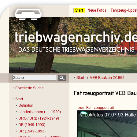
Start
Neue Fotos
Fahrzeug-Upda
Start
VEB Bautzen 2/1962
Erweiterte Suche
Fahrzeugportrait VEB Baut
Start
Definiton
zum Fahrzeugportrait
Länderbahnen (... - 1920)
DRG / DRB (1924-1949)
DB (1949-1993)
DR (1949-1993)