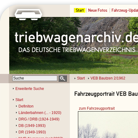
Start
Neue Fotos
Fahrzeug-Upda
Start
VEB Bautzen 2/1962
Erweiterte Suche
Fahrzeugportrait VEB Baut
Start
Definiton
zum Fahrzeugportrait
Länderbahnen (... - 1920)
DRG / DRB (1924-1949)
DB (1949-1993)
DR (1949-1993)