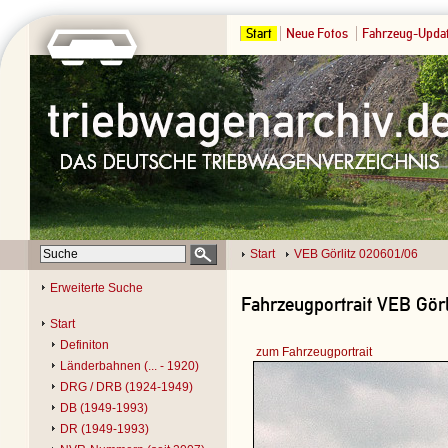
Start
Neue Fotos
Fahrzeug-Upda
Start
VEB Görlitz 020601/06
Erweiterte Suche
Fahrzeugportrait VEB Görl
Start
Definiton
zum Fahrzeugportrait
Länderbahnen (... - 1920)
DRG / DRB (1924-1949)
DB (1949-1993)
DR (1949-1993)