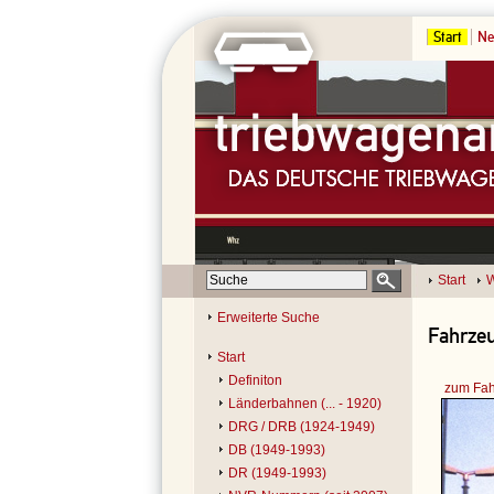
Start
Ne
Start
Erweiterte Suche
Fahrzeu
Start
Definiton
zum Fah
Länderbahnen (... - 1920)
DRG / DRB (1924-1949)
DB (1949-1993)
DR (1949-1993)