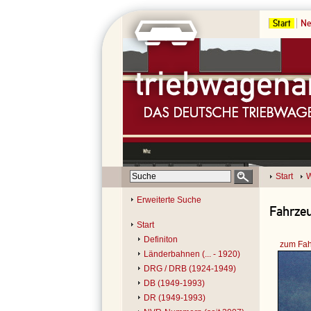
Start
Ne
Start
W
Erweiterte Suche
Fahrzeu
Start
Definiton
zum Fah
Länderbahnen (... - 1920)
DRG / DRB (1924-1949)
DB (1949-1993)
DR (1949-1993)