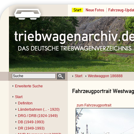
Start
Neue Fotos
Fahrzeug-Upda
Start
Westwaggon 186888
Erweiterte Suche
Fahrzeugportrait Westwag
Start
Definiton
zum Fahrzeugportrait
Länderbahnen (... - 1920)
DRG / DRB (1924-1949)
DB (1949-1993)
DR (1949-1993)