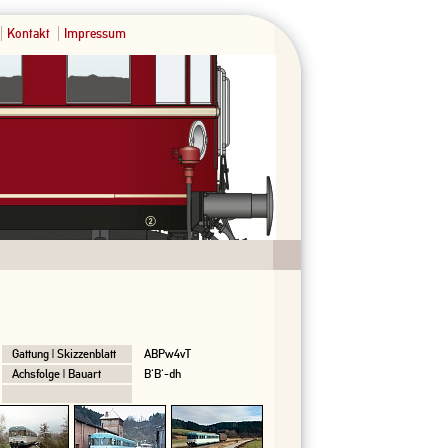
Kontakt
Impressum
Gattung | Skizzenblatt
ABPw4vT
Achsfolge | Bauart
B'B'-dh