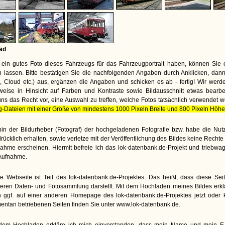
ad
ein gutes Foto dieses Fahrzeugs für das Fahrzeugportrait haben, können Sie 
lassen. Bitte bestätigen Sie die nachfolgenden Angaben durch Anklicken, dann
te, Cloud etc.) aus, ergänzen die Angaben und schicken es ab - fertig! Wir wer
weise in Hinsicht auf Farben und Kontraste sowie Bildausschnitt etwas bearbe
uns das Recht vor, eine Auswahl zu treffen, welche Fotos tatsächlich verwendet 
g-Dateien mit einer Größe von mindestens 1000 Pixeln Breite und 800 Pixeln Höhe
bin der Bildurheber (Fotograf) der hochgeladenen Fotografie bzw. habe die N
rücklich erhalten, sowie verletze mit der Veröffentlichung des Bildes keine Rech
ahme erscheinen. Hiermit befreie ich das lok-datenbank.de-Projekt und triebwa
Aufnahme.
e Webseite ist Teil des lok-datenbank.de-Projektes. Das heißt, dass diese Seite
eren Daten- und Fotosammlung darstellt. Mit dem Hochladen meines Bildes erkl
 ggf. auf einer anderen Homepage des lok-datenbank.de-Projektes jetzt oder kü
ntan betriebenen Seiten finden Sie unter www.lok-datenbank.de.
dem Hochladen erkläre ich mich einverstanden, dass mein Name und mein E-M