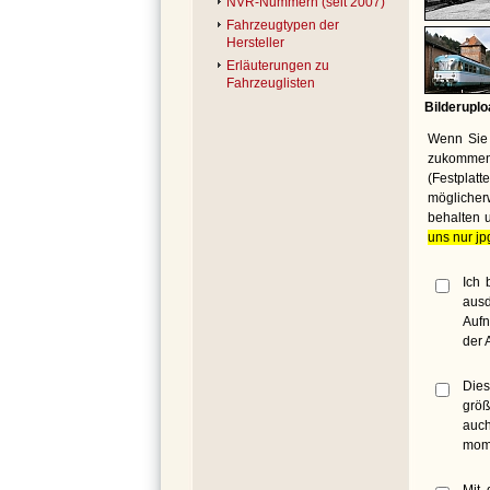
NVR-Nummern (seit 2007)
Fahrzeugtypen der
Hersteller
Erläuterungen zu
Fahrzeuglisten
Bilderuplo
Wenn Sie 
zukommen 
(Festplat
möglicher
behalten 
uns nur jp
Ich 
ausd
Aufn
der 
Dies
größ
auch
mome
Mit 