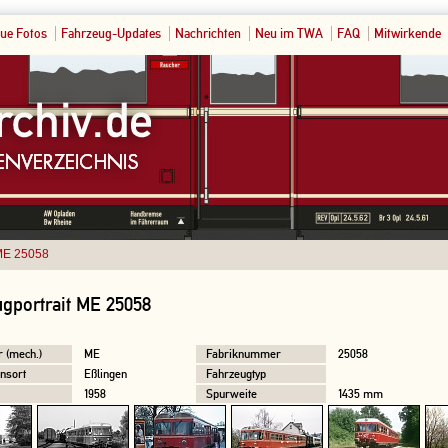
ue Fotos
Fahrzeug-Updates
Nachrichten
Neu im TWA
FAQ
Mitwirkende
E 25058
gportrait ME 25058
r (mech.)
ME
Fabriknummer
25058
nsort
Eßlingen
Fahrzeugtyp
1958
Spurweite
1435 mm