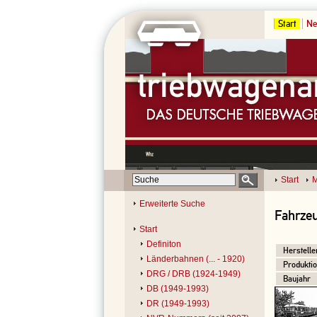
Start
Ne
Start
M
Erweiterte Suche
Fahrzeu
Start
Definiton
Herstelle
Länderbahnen (... - 1920)
Produktio
DRG / DRB (1924-1949)
Baujahr
DB (1949-1993)
DR (1949-1993)