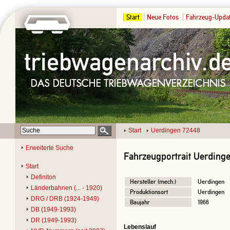
Start
Neue Fotos
Fahrzeug-Upda
Start
Uerdingen 72448
Erweiterte Suche
Fahrzeugportrait Uerding
Start
Definiton
Hersteller (mech.)
Uerdingen
Länderbahnen (... - 1920)
Produktionsort
Uerdingen
DRG / DRB (1924-1949)
Baujahr
1966
DB (1949-1993)
DR (1949-1993)
Lebenslauf