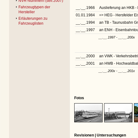
NVR-Nummern (seit 2007)
Fahrzeugtypen der
__.__.1966
Auslieferung an HKB - 
Hersteller
01.01.1984
=> HEG - Hersfelder 
Erläuterungen zu
__.__.1994
an TB - Taunusbahn G
Fahrzeuglisten
__.__.1997
an ENH - Eisenbahntou
__.__.1997 - __.__.200x
__.__.2000
an VWK - Verkehrsbetr
__.__.2001
an HWB - Hochwaldbah
__.__.200x - __.__.201x
Fotos
Revisionen | Untersuchungen