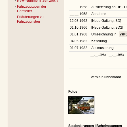
NVR-Nummern (seit 2007)
Fahrzeugtypen der
__.__.1958
Auslieferung an DB -
Hersteller
__.__.1958
Abnahme
Erläuterungen zu
12.03.1962
[Neue Gattung: BD]
Fahrzeuglisten
01.10.1966
[Neue Gattung: BD2]
01.01.1968
Umzeichnung in
998 
04.05.1982
z-Stellung
01.07.1982
Ausmusterung
__.__.198x - __.__.198x
Verbleib unbekannt
Fotos
Stationierungen | Beheimatungen