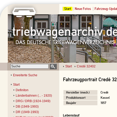
Start
Neue Fotos
Fahrzeug-Upda
Start
Credé 32402
Erweiterte Suche
Fahrzeugportrait Credé 3
Start
Definiton
Hersteller (mech.)
Credé
Länderbahnen (... - 1920)
Produktionsort
Kassel
DRG / DRB (1924-1949)
Baujahr
1957
DB (1949-1993)
DR (1949-1993)
Lebenslauf