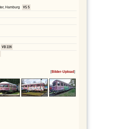
ster, Hamburg
VS 5
VB 226
[
Bilder-Upload
]