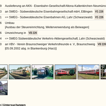
59
Auslieferung an AKN - Eisenbahn-Gesellschaft Altona-Kaltenkirchen-Neumün
63
an SWEG - Südwestdeutsche Eisenbahngesellschaft mbH, Ettlingen
VS 226
71
=> SWEG - Südwestdeutsche Eisenbahnen AG, Lahr (Schwarzwald)
VS 226
76
Umbau
[Ausbau der Steuereinrichtung, Weiterverwendung als Beiwagen]
76
Umzeichnung in
VB 226
84
=> SWEG Südwestdeutsche Verkehrs-Aktiengesellschaft, Lahr (Schwarzwald)
00
an VBV - Verein Braunschweiger Verkehrsfreunde e. V., Braunschweig
VB 226
[05.09.2002 abg. in Blankenburg (Harz)]
n | Untersuchungen