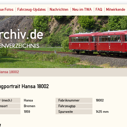
ue Fotos
Fahrzeug-Updates
Nachrichten
Neu im TWA
FAQ
Mitwirkende
ansa 18002
gportrait Hansa 18002
r (mech.)
Hansa
Fabriknummer
18002
nsort
Bremen
Fahrzeugtyp
1959
Spurweite
1435 mm
f