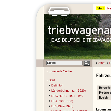
Start
Ne
Start
H
Erweiterte Suche
Fahrzeu
Start
Definiton
Herstelle
Länderbahnen (... - 1920)
Produktio
DRG / DRB (1924-1949)
Baujahr
DB (1949-1993)
DR (1949-1993)
Lebenslau