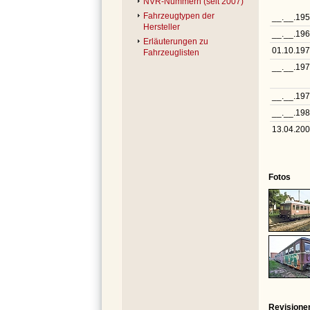
NVR-Nummern (seit 2007)
Fahrzeugtypen der
__.__.19
Hersteller
__.__.19
Erläuterungen zu
01.10.19
Fahrzeuglisten
__.__.19
__.__.19
__.__.19
13.04.20
Fotos
Revisione