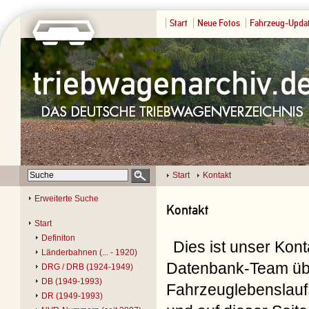
Start
Neue Fotos
Fahrzeug-Upda
Start
Kontakt
Erweiterte Suche
Kontakt
Start
Definiton
Dies ist unser Kon
Länderbahnen (... - 1920)
Datenbank-Team übe
DRG / DRB (1924-1949)
DB (1949-1993)
Fahrzeuglebenslauf 
DR (1949-1993)