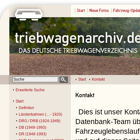
Start
Neue Fotos
Fahrzeug-Upda
Start
Kontakt
Erweiterte Suche
Kontakt
Start
Definiton
Dies ist unser Kon
Länderbahnen (... - 1920)
Datenbank-Team übe
DRG / DRB (1924-1949)
DB (1949-1993)
Fahrzeuglebenslauf 
DR (1949-1993)