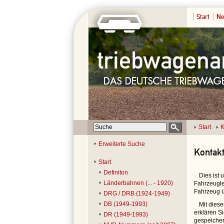
Start
Ne
Start
K
Erweiterte Suche
Kontak
Start
Definiton
Dies ist
Länderbahnen (... - 1920)
Fahrzeugle
Fahrzeug ü
DRG / DRB (1924-1949)
DB (1949-1993)
Mit dies
erklären S
DR (1949-1993)
gespeicher