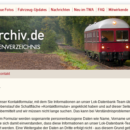
ue Fotos
Fahrzeug-Updates
Nachrichten
Neu im TWA
FAQ
Mitwirkende
ontakt
t
 unser Kontaktformular, mit dem Sie Informationen an unser Lok-Datenbank-Team 
benslauf die Schaltfläche »Kontaktformular« angeklickt haben und auf dieser Seite 
bermittelt und wir müssen nicht lange suchen. Das kann bei Verständnisproblemen
em Formular werden sogenannte personenbezogene Daten wie Name, Vorname und
ie sich damit einverstanden, dass diese Informationen an unser Lok-Datenbank-Tea
t werden. Eine Weitergabe der Daten an Dritte erfolgt nicht - aus diesem Grund ge