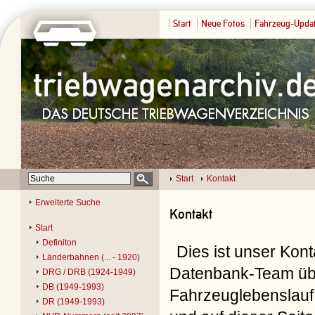
Start
Neue Fotos
Fahrzeug-Upda
Start
Kontakt
Erweiterte Suche
Kontakt
Start
Definiton
Dies ist unser Kon
Länderbahnen (... - 1920)
Datenbank-Team übe
DRG / DRB (1924-1949)
DB (1949-1993)
Fahrzeuglebenslauf 
DR (1949-1993)