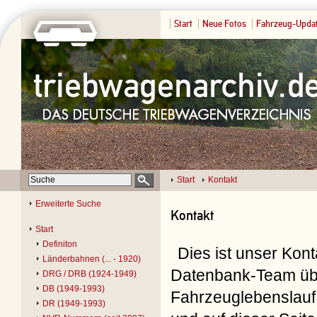
Start
Neue Fotos
Fahrzeug-Upda
Start
Kontakt
Erweiterte Suche
Kontakt
Start
Definiton
Dies ist unser Kon
Länderbahnen (... - 1920)
Datenbank-Team übe
DRG / DRB (1924-1949)
DB (1949-1993)
Fahrzeuglebenslauf 
DR (1949-1993)