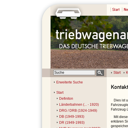
Start
Ne
Start
K
Erweiterte Suche
Kontak
Start
Definiton
Dies ist
Länderbahnen (... - 1920)
Fahrzeugle
Fahrzeug ü
DRG / DRB (1924-1949)
DB (1949-1993)
Mit dies
erklären S
DR (1949-1993)
gespeicher