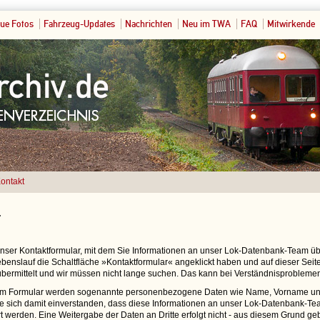
ue Fotos
Fahrzeug-Updates
Nachrichten
Neu im TWA
FAQ
Mitwirkende
ontakt
t
 unser Kontaktformular, mit dem Sie Informationen an unser Lok-Datenbank-Team 
benslauf die Schaltfläche »Kontaktformular« angeklickt haben und auf dieser Seite 
bermittelt und wir müssen nicht lange suchen. Das kann bei Verständnisproblemen
em Formular werden sogenannte personenbezogene Daten wie Name, Vorname und
ie sich damit einverstanden, dass diese Informationen an unser Lok-Datenbank-Tea
t werden. Eine Weitergabe der Daten an Dritte erfolgt nicht - aus diesem Grund ge