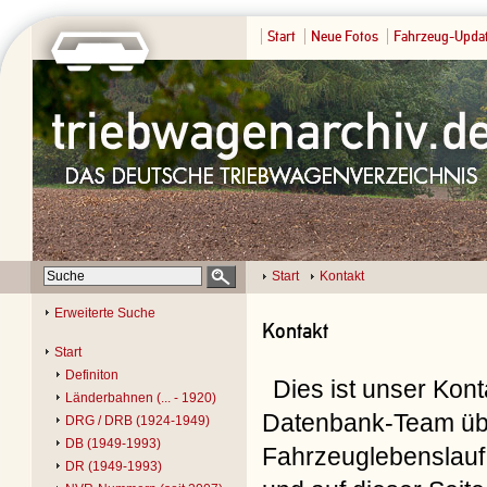
Start
Neue Fotos
Fahrzeug-Upda
Start
Kontakt
Erweiterte Suche
Kontakt
Start
Definiton
Dies ist unser Kon
Länderbahnen (... - 1920)
Datenbank-Team übe
DRG / DRB (1924-1949)
DB (1949-1993)
Fahrzeuglebenslauf 
DR (1949-1993)