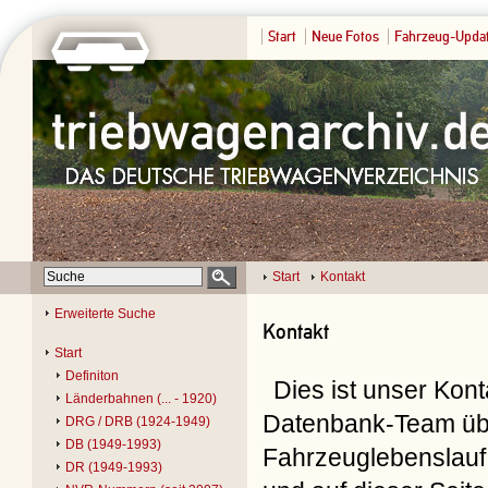
Start
Neue Fotos
Fahrzeug-Upda
Start
Kontakt
Erweiterte Suche
Kontakt
Start
Definiton
Dies ist unser Kon
Länderbahnen (... - 1920)
Datenbank-Team übe
DRG / DRB (1924-1949)
DB (1949-1993)
Fahrzeuglebenslauf 
DR (1949-1993)