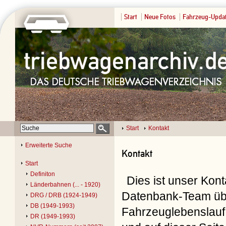
Start
Neue Fotos
Fahrzeug-Upda
Start
Kontakt
Erweiterte Suche
Kontakt
Start
Definiton
Dies ist unser Kon
Länderbahnen (... - 1920)
Datenbank-Team übe
DRG / DRB (1924-1949)
DB (1949-1993)
Fahrzeuglebenslauf 
DR (1949-1993)