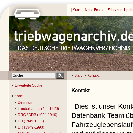
Start
Neue Fotos
Fahrzeug-Upda
Start
Kontakt
Erweiterte Suche
Kontakt
Start
Definiton
Dies ist unser Kon
Länderbahnen (... - 1920)
Datenbank-Team übe
DRG / DRB (1924-1949)
DB (1949-1993)
Fahrzeuglebenslauf 
DR (1949-1993)