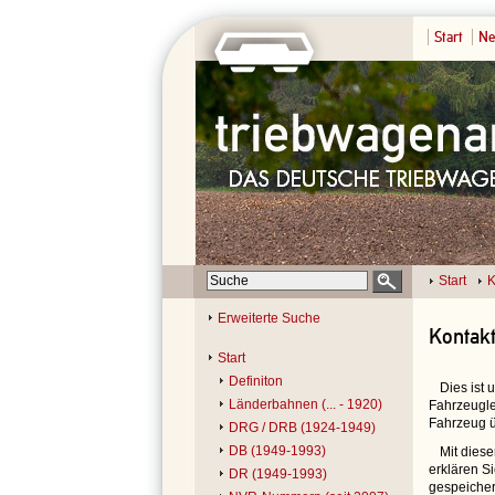
Start
Ne
Start
K
Erweiterte Suche
Kontak
Start
Definiton
Dies ist
Länderbahnen (... - 1920)
Fahrzeugle
Fahrzeug ü
DRG / DRB (1924-1949)
DB (1949-1993)
Mit dies
erklären S
DR (1949-1993)
gespeicher