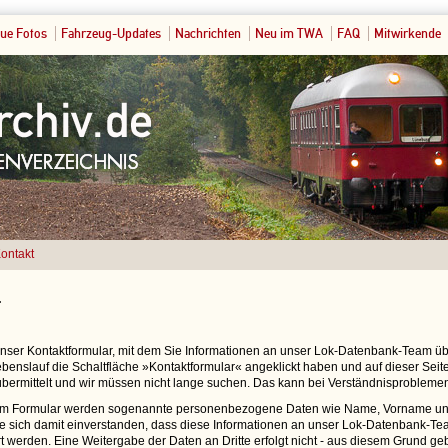
ue Fotos
Fahrzeug-Updates
Nachrichten
Neu im TWA
FAQ
Mitwirkende
ontakt
t
 unser Kontaktformular, mit dem Sie Informationen an unser Lok-Datenbank-Team 
benslauf die Schaltfläche »Kontaktformular« angeklickt haben und auf dieser Seite 
bermittelt und wir müssen nicht lange suchen. Das kann bei Verständnisproblemen
em Formular werden sogenannte personenbezogene Daten wie Name, Vorname und
ie sich damit einverstanden, dass diese Informationen an unser Lok-Datenbank-Tea
t werden. Eine Weitergabe der Daten an Dritte erfolgt nicht - aus diesem Grund ge