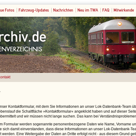
ue Fotos
Fahrzeug-Updates
Nachrichten
Neu im TWA
FAQ
Mitwirkende
ontakt
t
 unser Kontaktformular, mit dem Sie Informationen an unser Lok-Datenbank-Team 
benslauf die Schaltfläche »Kontaktformular« angeklickt haben und auf dieser Seite 
bermittelt und wir müssen nicht lange suchen. Das kann bei Verständnisproblemen
em Formular werden sogenannte personenbezogene Daten wie Name, Vorname und
ie sich damit einverstanden, dass diese Informationen an unser Lok-Datenbank-Tea
t werden. Eine Weitergabe der Daten an Dritte erfolgt nicht - aus diesem Grund ge