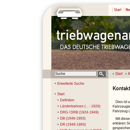
Start
Ne
Start
K
Erweiterte Suche
Kontak
Start
Definiton
Dies ist
Länderbahnen (... - 1920)
Fahrzeugle
Fahrzeug ü
DRG / DRB (1924-1949)
DB (1949-1993)
Mit dies
erklären S
DR (1949-1993)
gespeicher