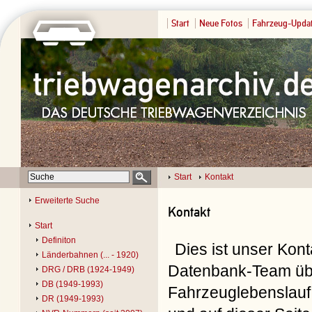
Start
Neue Fotos
Fahrzeug-Upda
Start
Kontakt
Erweiterte Suche
Kontakt
Start
Definiton
Dies ist unser Kon
Länderbahnen (... - 1920)
Datenbank-Team übe
DRG / DRB (1924-1949)
DB (1949-1993)
Fahrzeuglebenslauf 
DR (1949-1993)