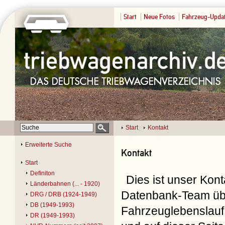
Start
Neue Fotos
Fahrzeug-Upda
Start
Kontakt
Erweiterte Suche
Kontakt
Start
Definiton
Dies ist unser Kon
Länderbahnen (... - 1920)
Datenbank-Team übe
DRG / DRB (1924-1949)
DB (1949-1993)
Fahrzeuglebenslauf 
DR (1949-1993)