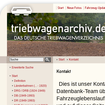
Start
Neue Fotos
Fahrzeug-Upda
Start
Kontakt
Erweiterte Suche
Kontakt
Start
Definiton
Dies ist unser Kon
Länderbahnen (... - 1920)
Datenbank-Team übe
DRG / DRB (1924-1949)
DB (1949-1993)
Fahrzeuglebenslauf 
DR (1949-1993)