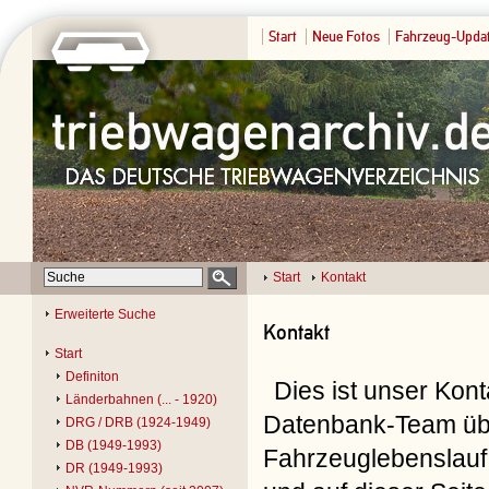
Start
Neue Fotos
Fahrzeug-Upda
Start
Kontakt
Erweiterte Suche
Kontakt
Start
Definiton
Dies ist unser Kon
Länderbahnen (... - 1920)
Datenbank-Team übe
DRG / DRB (1924-1949)
DB (1949-1993)
Fahrzeuglebenslauf 
DR (1949-1993)