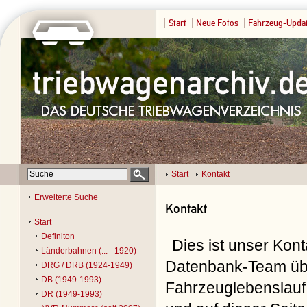
Start
Neue Fotos
Fahrzeug-Upda
Start
Kontakt
Erweiterte Suche
Kontakt
Start
Definiton
Dies ist unser Kon
Länderbahnen (... - 1920)
Datenbank-Team übe
DRG / DRB (1924-1949)
DB (1949-1993)
Fahrzeuglebenslauf 
DR (1949-1993)