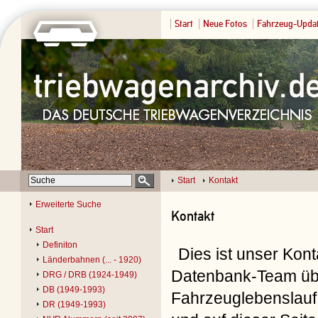
Start
Neue Fotos
Fahrzeug-Upda
Start
Kontakt
Erweiterte Suche
Kontakt
Start
Definiton
Dies ist unser Kon
Länderbahnen (... - 1920)
Datenbank-Team übe
DRG / DRB (1924-1949)
DB (1949-1993)
Fahrzeuglebenslauf 
DR (1949-1993)