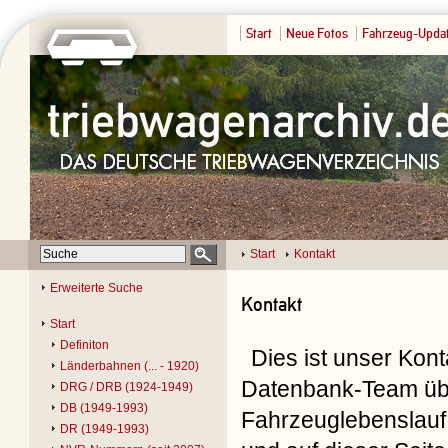
Start
Neue Fotos
Fahrzeug-Upda
Start
Kontakt
Erweiterte Suche
Kontakt
Start
Definiton
Dies ist unser Kon
Länderbahnen (... - 1920)
Datenbank-Team übe
DRG / DRB (1924-1949)
DB (1949-1993)
Fahrzeuglebenslauf 
DR (1949-1993)