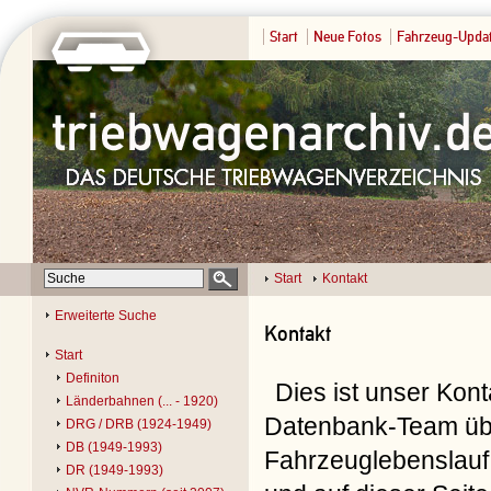
Start
Neue Fotos
Fahrzeug-Upda
Start
Kontakt
Erweiterte Suche
Kontakt
Start
Definiton
Dies ist unser Kon
Länderbahnen (... - 1920)
Datenbank-Team übe
DRG / DRB (1924-1949)
DB (1949-1993)
Fahrzeuglebenslauf 
DR (1949-1993)