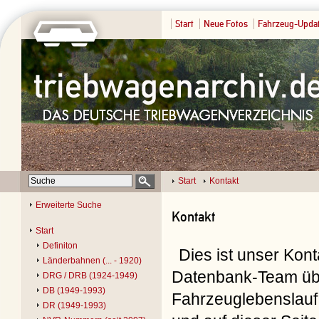
Start
Neue Fotos
Fahrzeug-Upda
Start
Kontakt
Erweiterte Suche
Kontakt
Start
Definiton
Dies ist unser Kon
Länderbahnen (... - 1920)
Datenbank-Team übe
DRG / DRB (1924-1949)
DB (1949-1993)
Fahrzeuglebenslauf 
DR (1949-1993)