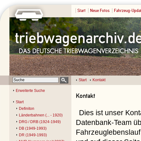
Start
Neue Fotos
Fahrzeug-Upda
Start
Kontakt
Erweiterte Suche
Kontakt
Start
Definiton
Dies ist unser Kon
Länderbahnen (... - 1920)
Datenbank-Team übe
DRG / DRB (1924-1949)
DB (1949-1993)
Fahrzeuglebenslauf 
DR (1949-1993)