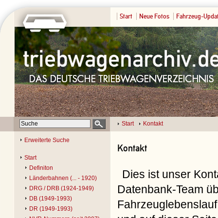
Start
Neue Fotos
Fahrzeug-Upda
Start
Kontakt
Erweiterte Suche
Kontakt
Start
Definiton
Dies ist unser Kon
Länderbahnen (... - 1920)
Datenbank-Team übe
DRG / DRB (1924-1949)
DB (1949-1993)
Fahrzeuglebenslauf 
DR (1949-1993)