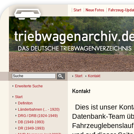
Start
Neue Fotos
Fahrzeug-Upda
Start
Kontakt
Erweiterte Suche
Kontakt
Start
Definiton
Dies ist unser Kon
Länderbahnen (... - 1920)
Datenbank-Team übe
DRG / DRB (1924-1949)
DB (1949-1993)
Fahrzeuglebenslauf 
DR (1949-1993)