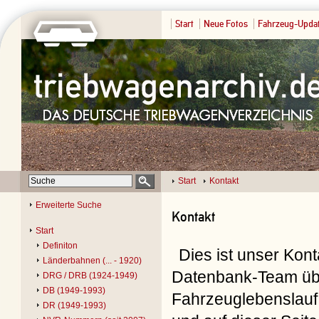
Start
Neue Fotos
Fahrzeug-Upda
Start
Kontakt
Erweiterte Suche
Kontakt
Start
Definiton
Dies ist unser Kon
Länderbahnen (... - 1920)
Datenbank-Team übe
DRG / DRB (1924-1949)
DB (1949-1993)
Fahrzeuglebenslauf 
DR (1949-1993)