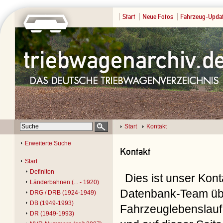
Start
Neue Fotos
Fahrzeug-Upda
Start
Kontakt
Erweiterte Suche
Kontakt
Start
Definiton
Dies ist unser Kon
Länderbahnen (... - 1920)
Datenbank-Team übe
DRG / DRB (1924-1949)
DB (1949-1993)
Fahrzeuglebenslauf 
DR (1949-1993)