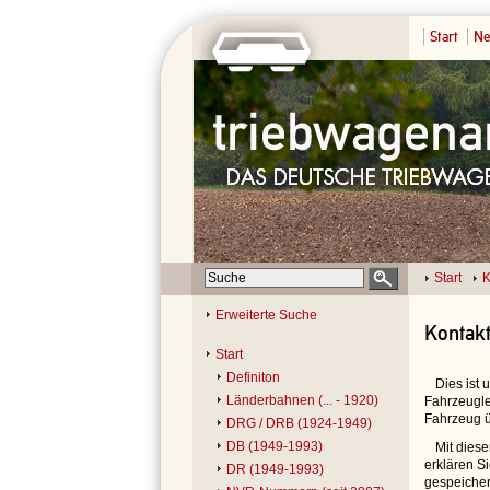
Start
Ne
Start
K
Erweiterte Suche
Kontak
Start
Definiton
Dies ist
Länderbahnen (... - 1920)
Fahrzeugle
Fahrzeug ü
DRG / DRB (1924-1949)
DB (1949-1993)
Mit dies
erklären S
DR (1949-1993)
gespeicher