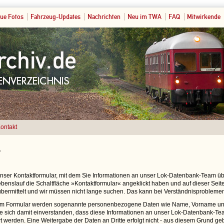
ue Fotos
Fahrzeug-Updates
Nachrichten
Neu im TWA
FAQ
Mitwirkende
ontakt
t
 unser Kontaktformular, mit dem Sie Informationen an unser Lok-Datenbank-Team 
benslauf die Schaltfläche »Kontaktformular« angeklickt haben und auf dieser Seite 
bermittelt und wir müssen nicht lange suchen. Das kann bei Verständnisproblemen
em Formular werden sogenannte personenbezogene Daten wie Name, Vorname und
ie sich damit einverstanden, dass diese Informationen an unser Lok-Datenbank-Tea
t werden. Eine Weitergabe der Daten an Dritte erfolgt nicht - aus diesem Grund ge