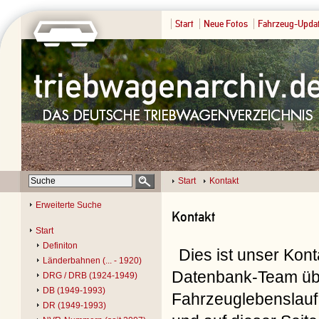
Start
Neue Fotos
Fahrzeug-Upda
Start
Kontakt
Erweiterte Suche
Kontakt
Start
Definiton
Dies ist unser Kon
Länderbahnen (... - 1920)
Datenbank-Team übe
DRG / DRB (1924-1949)
DB (1949-1993)
Fahrzeuglebenslauf 
DR (1949-1993)