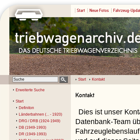
Start
Neue Fotos
Fahrzeug-Upda
Start
Kontakt
Erweiterte Suche
Kontakt
Start
Definiton
Dies ist unser Kon
Länderbahnen (... - 1920)
Datenbank-Team übe
DRG / DRB (1924-1949)
DB (1949-1993)
Fahrzeuglebenslauf 
DR (1949-1993)