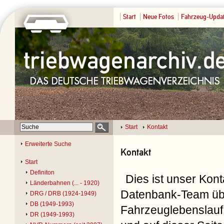
Start
Neue Fotos
Fahrzeug-Upda
Start
Kontakt
Erweiterte Suche
Kontakt
Start
Definiton
Dies ist unser Kon
Länderbahnen (... - 1920)
Datenbank-Team übe
DRG / DRB (1924-1949)
DB (1949-1993)
Fahrzeuglebenslauf 
DR (1949-1993)