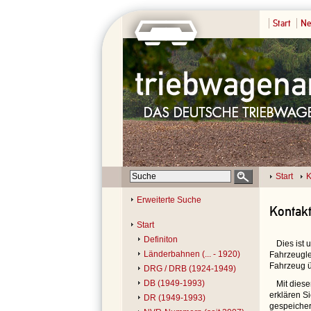
Start
Ne
Start
K
Erweiterte Suche
Kontak
Start
Definiton
Dies ist
Länderbahnen (... - 1920)
Fahrzeugle
Fahrzeug ü
DRG / DRB (1924-1949)
DB (1949-1993)
Mit dies
erklären S
DR (1949-1993)
gespeicher