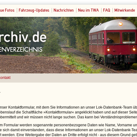
ue Fotos
Fahrzeug-Updates
Nachrichten
Neu im TWA
FAQ
Mitwirkende
ontakt
t
 unser Kontaktformular, mit dem Sie Informationen an unser Lok-Datenbank-Team 
benslauf die Schaltfläche »Kontaktformular« angeklickt haben und auf dieser Seite 
bermittelt und wir müssen nicht lange suchen. Das kann bei Verständnisproblemen
em Formular werden sogenannte personenbezogene Daten wie Name, Vorname und
ie sich damit einverstanden, dass diese Informationen an unser Lok-Datenbank-Tea
t werden. Eine Weitergabe der Daten an Dritte erfolgt nicht - aus diesem Grund ge