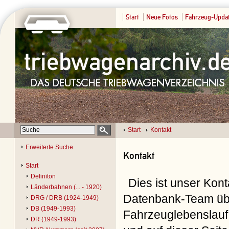
Start
Neue Fotos
Fahrzeug-Upda
Start
Kontakt
Erweiterte Suche
Kontakt
Start
Definiton
Dies ist unser Kon
Länderbahnen (... - 1920)
Datenbank-Team übe
DRG / DRB (1924-1949)
DB (1949-1993)
Fahrzeuglebenslauf 
DR (1949-1993)