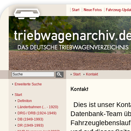
Start
Neue Fotos
Fahrzeug-Upda
Start
Kontakt
Erweiterte Suche
Kontakt
Start
Definiton
Dies ist unser Kon
Länderbahnen (... - 1920)
Datenbank-Team übe
DRG / DRB (1924-1949)
DB (1949-1993)
Fahrzeuglebenslauf 
DR (1949-1993)