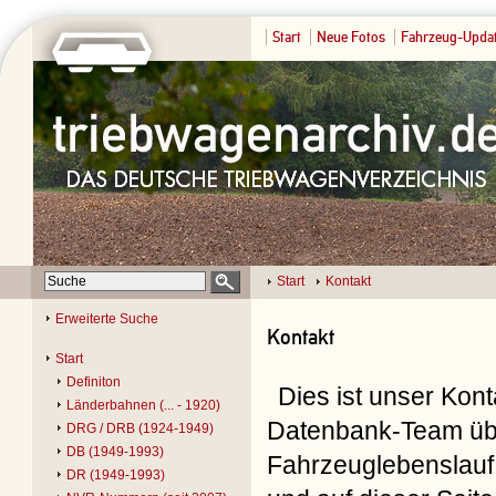
Start
Neue Fotos
Fahrzeug-Upda
Start
Kontakt
Erweiterte Suche
Kontakt
Start
Definiton
Dies ist unser Kon
Länderbahnen (... - 1920)
Datenbank-Team übe
DRG / DRB (1924-1949)
DB (1949-1993)
Fahrzeuglebenslauf 
DR (1949-1993)